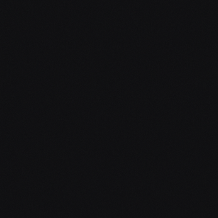
OD ZAČÁTKU DO KONCE
Zbytek vyřešíme spolu.