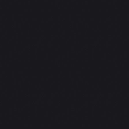
Libor C.
FIREMNÍ AKCE
Na svatbu můžeme kluky jedině doporučit! 🎶 Super a
profesionální práce. Perfektně se přizpůsobili náladě i
atmosféře a skvěle hudebně doplnili každý okamžik
naší svatby. Díky nim měl celý den ještě lepší energii a
všichni hosté si to moc užili. Děkujeme! 😊
Radek Bretšnajdr
SVATBA
Moc Vám děkuji za to, že jste hráli na mé oslavě