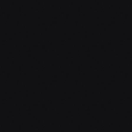
Plzeň & Plzeňský kraj
Praha
Rakovník & Středočeský kraj
Karlovarský kraj