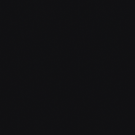
JMÉNO
*
EMAIL
*
TELEFON
*
TYP AKCE
*