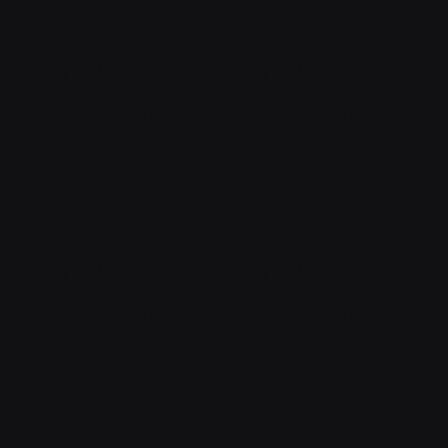
DJ na 6 hodin
Ozvučení Pioneer XDJ-XZ + RCF repráky
RCF subwoofery
Základní světelná show
Bezdrátový mikrofon AKG
Hudba všech žánrů + písničky na přání
Každá další hodina +1 000 Kč
Cestovné individuálně