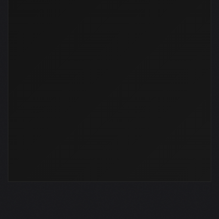
co hledáte?