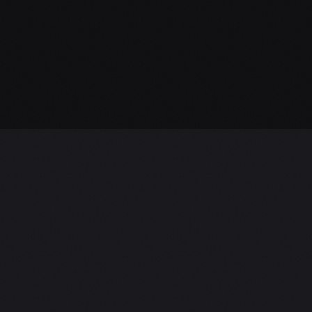
Skvělá domluva, spolehlivost a ochota.