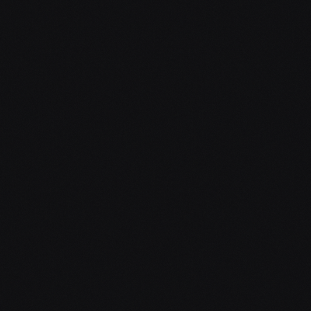
OD
15 000
Kč
DJ na 8 hodin
Ozvučení Pioneer XDJ-XZ + RCF repráky
RCF subwoofery
Světelná show + mlhový efekt + RGB laser
2× bezdrátový mikrofon AKG