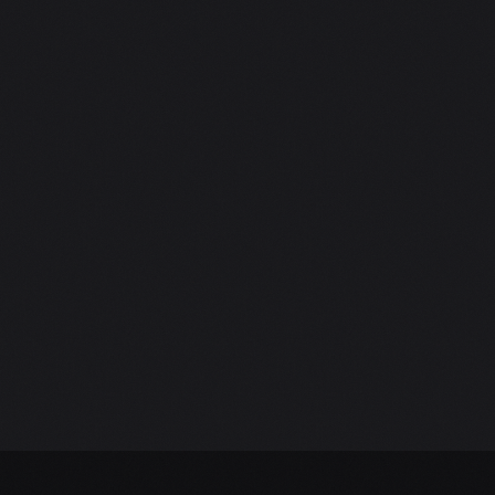
narozenin. Bez Vás by se to nerozjelo. Hráli jste skvěle
a my tančili s mými hosty oslavy jako o život. Jen tak
dál pánové :) Všude Vás budu doporučovat 😊
Jana Cihelková
NAROZENINOVÁ OSLAVA
5.0