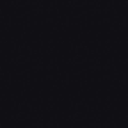
Hudba všech žánrů + písničky na přání
Konzultace před akcí (online/osobně)
Každá další hodina +1 000 Kč
30 km cestovné zdarma
CENA
Na míru