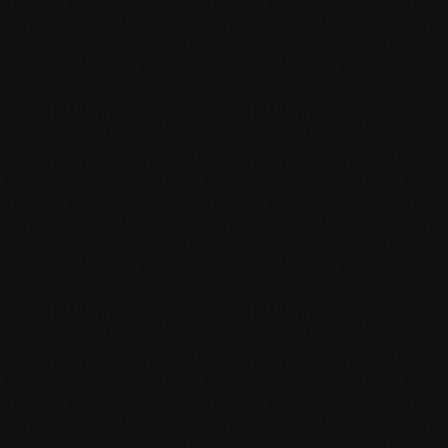
Firemní akce
DATUM AKCE
*
Vyberte datum
ZPRÁVA
*