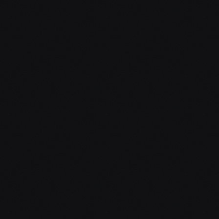
Délka dle dohody
Ozvučení
Světelná technika
Mlhový efekt
RGB laser
Playlist na míru
Bezdrátové mikrofony
Konzultace osobně