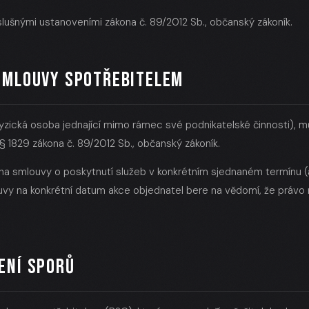
íslušnými ustanoveními zákona č. 89/2012 Sb., občanský zákoník.
 SMLOUVY SPOTŘEBITELEM
fyzická osoba jednající mimo rámec své podnikatelské činnosti), 
§ 1829 zákona č. 89/2012 Sb., občanský zákoník.
na smlouvy o poskytnutí služeb v konkrétním sjednaném termínu (a
uvy na konkrétní datum akce objednatel bere na vědomí, že právo 
ENÍ SPORŮ