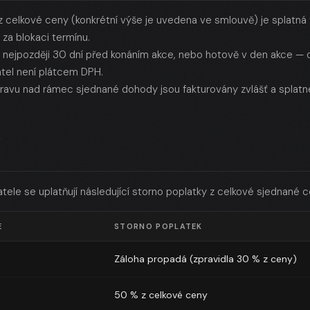
 z celkové ceny (konkrétní výše je uvedena ve smlouvě) je splatn
 za blokaci termínu.
 nejpozději 30 dní před konáním akce, nebo hotově v den akce — 
tel není plátcem DPH.
ravu nad rámec sjednané dohody jsou fakturovány zvlášť a splatné 
Y
atele se uplatňují následující storno poplatky z celkové sjednané c
E
STORNO POPLATEK
Záloha propadá (zpravidla 30 % z ceny)
50 % z celkové ceny