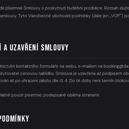
adě písemné Smlouvy o poskytnutí hudební produkce. Rozsah služeb
e smlouvy. Tyto Všeobecné obchodní podmínky (dále jen „VOP") js
Í A UZAVŘENÍ SMLOUVY
dnictvím kontaktního formuláře na webu, e-mailem na
booking@daz
skytovatel cenovou nabídku. Smlouva je uzavřena až podpisem obo
ván až po uhrazení zálohy dle čl. 4. Do té doby není termín bloko
platné pouze písemně, podepsané oběma stranami.
 PODMÍNKY