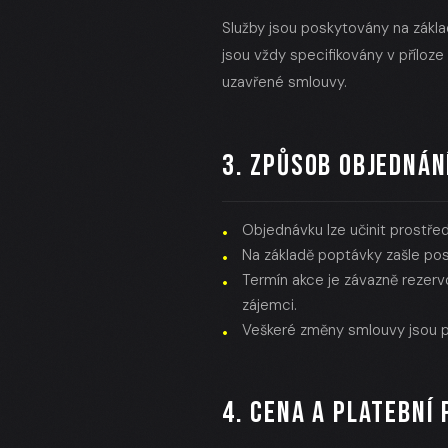
Služby jsou poskytovány na zákl
jsou vždy specifikovány v příloz
uzavřené smlouvy.
3. ZPŮSOB OBJEDNÁN
Objednávku lze učinit prostře
Na základě poptávky zašle po
Termín akce je závazně rezervo
zájemci.
Veškeré změny smlouvy jsou 
4. CENA A PLATEBNÍ