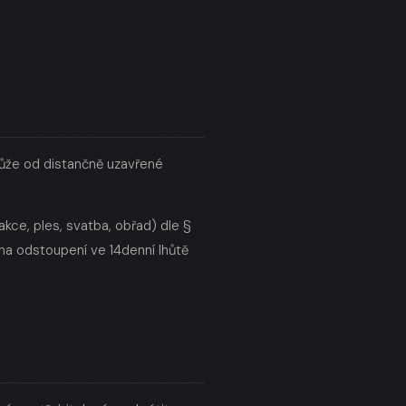
může od distančně uzavřené
kce, ples, svatba, obřad) dle §
na odstoupení ve 14denní lhůtě