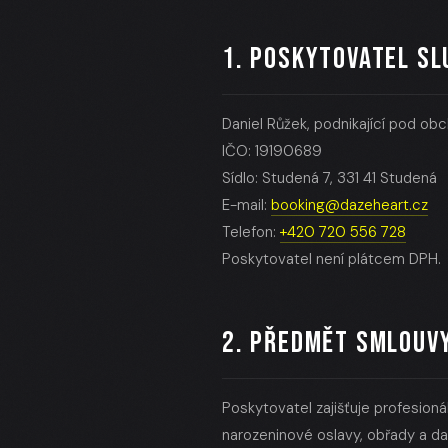
1. POSKYTOVATEL SL
Daniel Růžek, podnikající pod o
IČO: 19190689
Sídlo: Studená 7, 331 41 Studená
E-mail:
booking@dazeheart.cz
Telefon:
+420 720 556 728
Poskytovatel není plátcem DPH.
2. PŘEDMĚT SMLOUV
Poskytovatel zajišťuje profesioná
narozeninové oslavy, obřady a dal