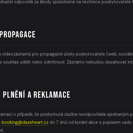
jednatel odpovídá za škody způsobené na technice poskytovatele
 PROPAGACE
a videozáznamů pro propagační účely poskytovatele (web, sociální s
e souhlas udělit nebo odmítnout. Záznamy nebudou obsahovat i
O PLNĚNÍ A REKLAMACE
klamaci v případě, že poskytnutá služba neodpovídala sjednaným 
e
booking@dazeheart.cz
do 7 dnů od konání akce s popisem vady. 
ní.