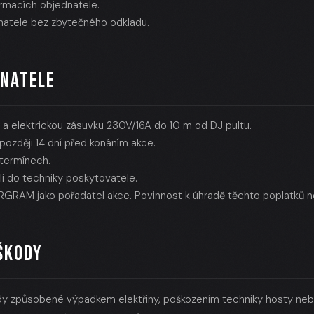
rmacích objednatele.
dnatele bez zbytečného odkladu.
DNATELE
ní a elektrickou zásuvku 230V/16A do 10 m od DJ pultu.
ozději 14 dní před konáním akce.
termínech.
li do techniky poskytovatele.
RGRAM jako pořadatel akce. Povinnost k úhradě těchto poplatků n
ŠKODY
y způsobené výpadkem elektřiny, poškozením techniky hosty nebo