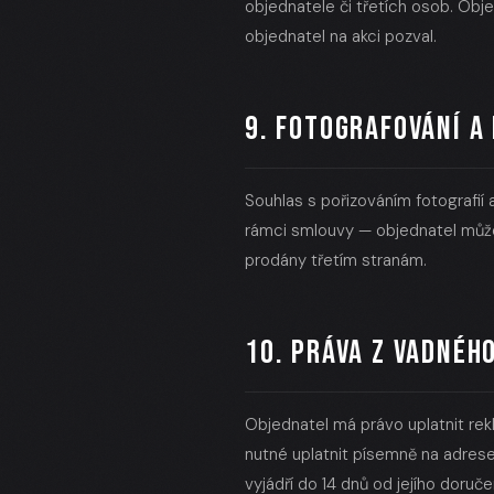
objednatele či třetích osob. Ob
objednatel na akci pozval.
9. FOTOGRAFOVÁNÍ A
Souhlas s pořizováním fotografií 
rámci smlouvy — objednatel můž
prodány třetím stranám.
10. PRÁVA Z VADNÉH
Objednatel má právo uplatnit re
nutné uplatnit písemně na adres
vyjádří do 14 dnů od jejího doruče