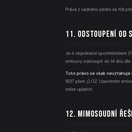
Práva z vadného plnění se řídí př
11. ODSTOUPENÍ OD
Je-li objednatel spotřebitelem (
smlouvy odstoupit do 14 dnů dle 
Toto právo se však nevztahuje
1837 písm. j) OZ. Uzavřením smlo
nelze uplatnit.
12. MIMOSOUDNÍ ŘEŠ