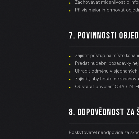
Zachovávat mlčenlivost o info
Při vis maior informovat obje
7. POVINNOSTI OBJE
Zajistit přístup na místo koná
Předat hudební požadavky nejp
Uhradit odměnu v sjednaných 
Zajistit, aby hosté nezasahova
Obstarat povolení OSA / INTE
8. ODPOVĚDNOST ZA 
Poskytovatel neodpovídá za škod