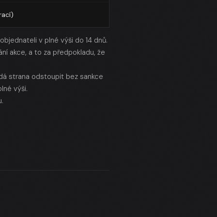
rací)
bjednateli v plné výši do 14 dnů.
 akce, a to za předpokladu, že
ždá strana odstoupit bez sankce
né výši.
u.