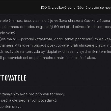
100 % z celkové ceny (žádná platba se nev
atele (nemoc, úraz, vis maior) je veškerá uhrazená částka vrácena o
 písemnou dohodou nejpozději 60 dní před původním datem konání
ele volný.
(vis maior — přírodní katastrofa, vládní zákaz, pandemie) může ka
mení. V takovém případě poskytovatel vrátí uhrazené platby v pl
ká nezávisle na tom, zda byl doplatek uhrazen v sjednaném termín
 5 pracovních dní od písemného oznámení o zrušení akce.
YTOVATELE
zahájením akce pro přípravu techniky.
 péčí a dle sjednaných požadavků.
hopném stavu.