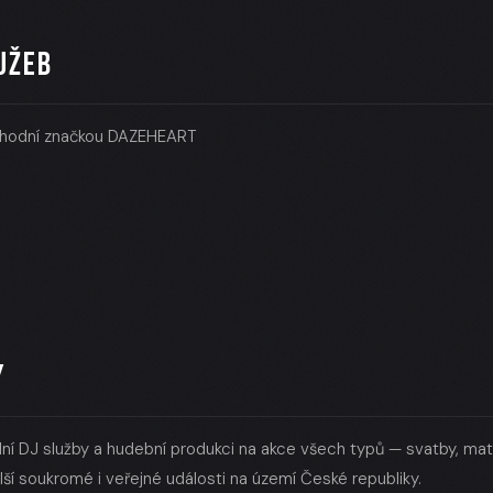
UŽEB
bchodní značkou DAZEHEART
Y
lní DJ služby a hudební produkci na akce všech typů — svatby, matur
ší soukromé i veřejné události na území České republiky.