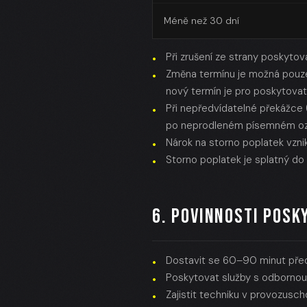
Méně než 30 dní
Při zrušení ze strany poskytov
Změna termínu je možná pouze
nový termín je pro poskytovat
Při nepředvídatelné překážce 
po neprodleném písemném ozná
Nárok na storno poplatek vzni
Storno poplatek je splatný do
6. POVINNOSTI POSK
Dostavit se 60–90 minut před 
Poskytovat služby s odbornou
Zajistit techniku v provozusc