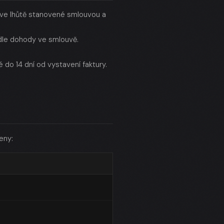
á ve lhůtě stanovené smlouvou a
dle dohody ve smlouvě.
do 14 dní od vystavení faktury.
eny: